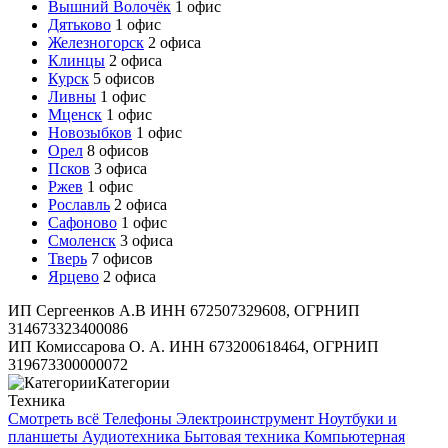
Вышний Волочёк
1 офис
Дятьково
1 офис
Железногорск
2 офиса
Клинцы
2 офиса
Курск
5 офисов
Ливны
1 офис
Мценск
1 офис
Новозыбков
1 офис
Орел
8 офисов
Псков
3 офиса
Ржев
1 офис
Рославль
2 офиса
Сафоново
1 офис
Смоленск
3 офиса
Тверь
7 офисов
Ярцево
2 офиса
ИП Сергеенков А.В ИНН 672507329608, ОГРНИП
314673323400086
ИП Комиссарова О. А. ИНН 673200618464, ОГРНИП
319673300000072
Категории
Техника
Смотреть всё
Телефоны
Электроинструмент
Ноутбуки и
планшеты
Аудиотехника
Бытовая техника
Компьютерная